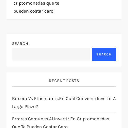
criptomonedas que te
s
pueden costar caro
t
n
SEARCH
a
SEARCH
v
i
RECENT POSTS
g
Bitcoin Vs Ethereum: ¿en Cuál Conviene Invertir A
a
Largo Plazo?
t
Errores Comunes Al Invertir En Criptomonedas
Que Te Pueden Costar Caro