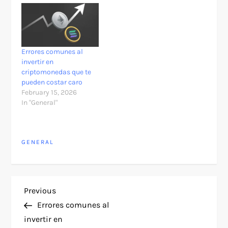
Errores comunes al
invertir en
criptomonedas que te
pueden costar caro
February 15, 2026
In "General"
GENERAL
P
Previous
Previous
Post
Errores comunes al
o
invertir en