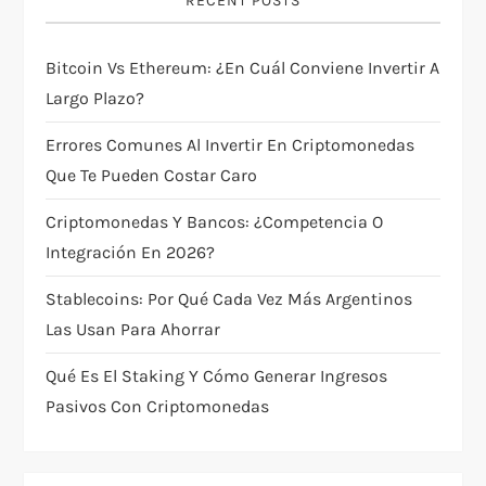
g
RECENT POSTS
a
Bitcoin Vs Ethereum: ¿en Cuál Conviene Invertir A
t
Largo Plazo?
i
Errores Comunes Al Invertir En Criptomonedas
Que Te Pueden Costar Caro
o
Criptomonedas Y Bancos: ¿competencia O
n
Integración En 2026?
Stablecoins: Por Qué Cada Vez Más Argentinos
Las Usan Para Ahorrar
Qué Es El Staking Y Cómo Generar Ingresos
Pasivos Con Criptomonedas