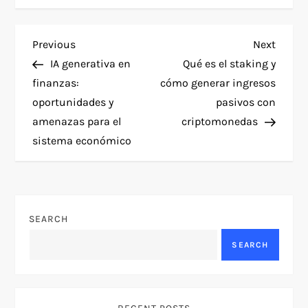
P
Previous
Next
Previous
Next
Post
Post
IA generativa en
Qué es el staking y
o
finanzas:
cómo generar ingresos
oportunidades y
pasivos con
s
amenazas para el
criptomonedas
t
sistema económico
n
a
SEARCH
v
SEARCH
i