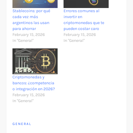
Stablecoins: por qué
Errores comunes al
cada vez más
invertir en
argentinos las usan
criptomonedas que te
para ahorrar
pueden costar caro
February 15, 2026
February 15, 2026
In "General"
In "General"
Criptomonedas y
bancos: ¿competencia
o integración en 2026?
February 15, 2026
In "General"
GENERAL